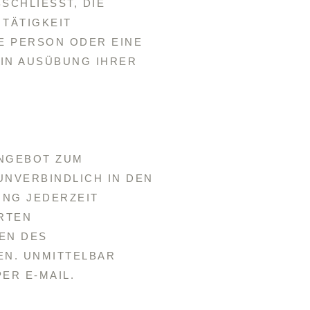
HLIESST, DIE Ü
TIGKEIT Z
PERSON ODER EINE R
N AUSÜBUNG IHRER G
ANGEBOT ZUM
UNVERBINDLICH IN DEN
UNG JEDERZEIT
RTEN
EN DES
EN. UNMITTELBAR
ER E-MAIL.