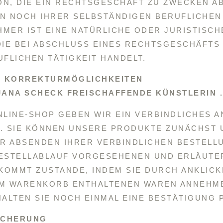
, DIE EIN RECHTSGESCHÄFT ZU ZWECKEN ABSC
NOCH IHRER SELBSTÄNDIGEN BERUFLICHEN TÄ
R IST EINE NATÜRLICHE ODER JURISTISCHE 
 BEI ABSCHLUSS EINES RECHTSGESCHÄFTS I
LICHEN TÄTIGKEIT HANDELT.
, KORREKTURMÖGLICHKEITEN
ANA SCHECK FREISCHAFFENDE KÜNSTLERIN .
NLINE-SHOP GEBEN WIR EIN VERBINDLICHES 
. SIE KÖNNEN UNSERE PRODUKTE ZUNÄCHST 
R ABSENDEN IHRER VERBINDLICHEN BESTELL
 BESTELLABLAUF VORGESEHENEN UND ERLÄUTE
KOMMT ZUSTANDE, INDEM SIE DURCH ANKLICK
IM WARENKORB ENTHALTENEN WAREN ANNEHM
LTEN SIE NOCH EINMAL EINE BESTÄTIGUNG P
ICHERUNG